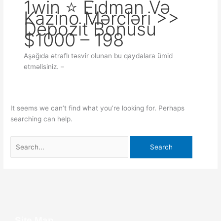
1win ⭐ Ei̇dman Və
Kazino Mərcləri >>
Depozit Bonusu
$1000 – 198
Aşağıda ətraflı təsvir olunan bu qaydalara ümid
etməlisiniz. –
It seems we can’t find what you’re looking for. Perhaps
searching can help.
Site Map