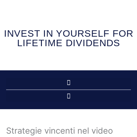
Skip
to
content
INVEST IN YOURSELF FOR
LIFETIME DIVIDENDS
Strategie vincenti nel video