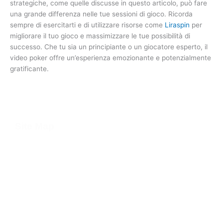
strategiche, come quelle discusse in questo articolo, può fare
una grande differenza nelle tue sessioni di gioco. Ricorda
sempre di esercitarti e di utilizzare risorse come
Liraspin
per
migliorare il tuo gioco e massimizzare le tue possibilità di
successo. Che tu sia un principiante o un giocatore esperto, il
video poker offre un’esperienza emozionante e potenzialmente
gratificante.
Site Map
Terms & Conditions
Privacy Policy
Refund Policy
© 2023 Mindmatrix.org.uk | All
rights reserved